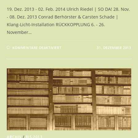
19. Dez. 2013 - 02. Feb. 2014 Ulrich Riedel | SO DA! 28. Nov.
- 08. Dez. 2013 Conrad Berhörster & Carsten Schade |
Klang-Licht-Installation RÜCKKOPPLUNG 6. - 26.
November…
FÜR
KOMMENTARE DEAKTIVIERT
31. DEZEMBER 2013
2013
|
ÜBERSICHT
ARCHIV
/
BIS 2013