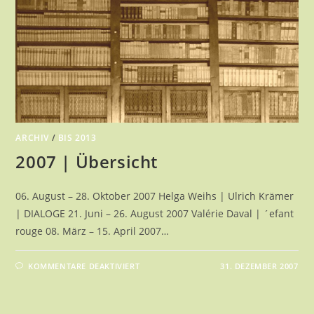
ARCHIV
/
BIS 2013
2007 | Übersicht
06. August – 28. Oktober 2007 Helga Weihs | Ulrich Krämer
| DIALOGE 21. Juni – 26. August 2007 Valérie Daval | ´efant
rouge 08. März – 15. April 2007…
FÜR
KOMMENTARE DEAKTIVIERT
31. DEZEMBER 2007
2007
|
ÜBERSICHT