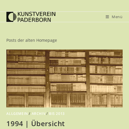
Zum
Inhalt
Menü
springen
Posts der alten Homepage
ALLGEMEIN
/
ARCHIV
/
BIS 2013
1994 | Übersicht