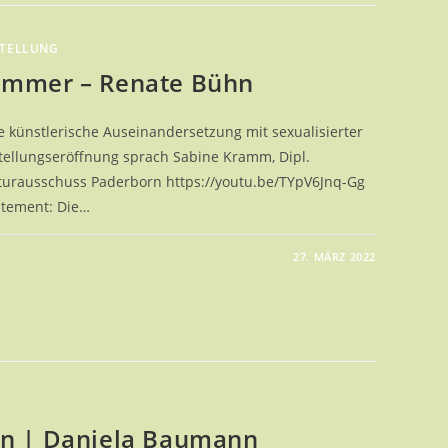
TELLUNG
immer – Renate Bühn
 künstlerische Auseinandersetzung mit sexualisierter
tellungseröffnung sprach Sabine Kramm, Dipl.
lturausschuss Paderborn https://youtu.be/TYpV6Jnq-Gg
atement: Die…
27. MÄRZ 2022
R
R
E
en | Daniela Baumann