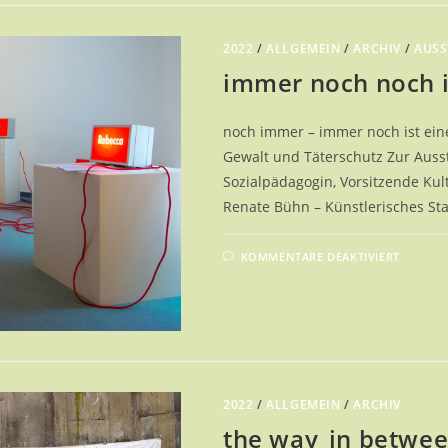
2022
/
ALLGEMEIN
/
ARCHIV
/
AUSS
immer noch noch 
noch immer – immer noch ist eine
Gewalt und Täterschutz Zur Auss
Sozialpädagogin, Vorsitzende Ku
Renate Bühn – Künstlerisches St
FÜR
KOMMENTARE DEAKTIVIERT
IMME
NOCH
NOCH
IMME
–
RENAT
BÜHN
2022
/
ALLGEMEIN
/
ARCHIV
the way_in betwe