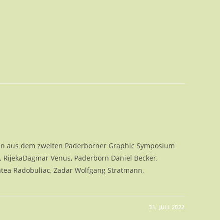
iten aus dem zweiten Paderborner Graphic Symposium
n, RĳekaDagmar Venus, Paderborn Daniel Becker,
atea Radobuliac, Zadar Wolfgang Stratmann,
31. JULI 2022
-
ELLUNG