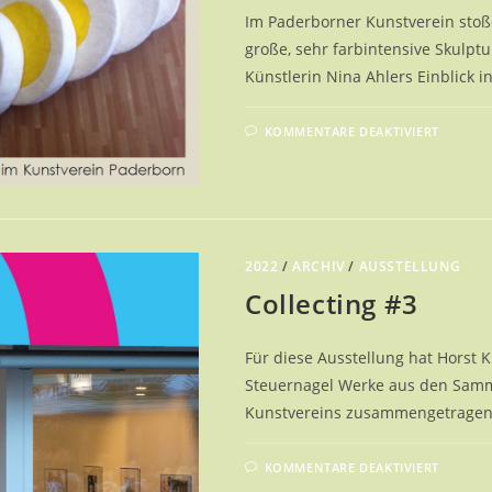
Im Paderborner Kunstverein stoße
große, sehr farbintensive Skulptu
Künstlerin Nina Ahlers Einblick 
FÜR
KOMMENTARE DEAKTIVIERT
LIDSC
SCHEIB
TASTE
|
NINA
AHLER
2022
/
ARCHIV
/
AUSSTELLUNG
Collecting #3
Für diese Ausstellung hat Horst
Steuernagel Werke aus den Samm
Kunstvereins zusammengetragen.
FÜR
KOMMENTARE DEAKTIVIERT
COLLE