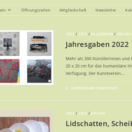
ein
Öffnungszeiten
Mitgliedschaft
Newsletter
Kal
2022
/
2023
/
ALLGEMEIN
/
ARCHIV
Jahresgaben 2022
Mehr als 300 Künstlerinnen und K
20 x 20 cm für das humanitäre Hil
Verfügung. Der Kunstverein…
FÜR
KOMMENTARE DEAKTIVIERT
JAHRE
2022
2022
/
2023
/
ARCHIV
Lidschatten, Schei