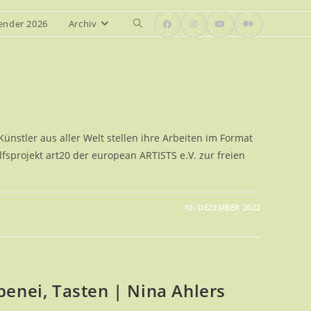
ender 2026
Archiv
Website-
Suche
umschalten
ünstler aus aller Welt stellen ihre Arbeiten im Format
fsprojekt art20 der european ARTISTS e.V. zur freien
10. DEZEMBER 2022
SGABEN
benei, Tasten | Nina Ahlers