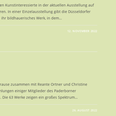
n Kunstinteressierte in der aktuellen Ausstellung auf
ren. In einer Einzelausstellung gibt die Düsseldorfer
in ihr bildhauerisches Werk, in dem…
12. NOVEMBER 2022
HATTEN,
ENEI,
N
S
 Krause zusammen mit Reante Ortner und Christine
lungen einiger Mitglieder des Paderborner
 Die 63 Werke zeigen ein großes Spektrum…
26. AUGUST 2022
CTING