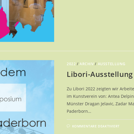
#3
2022
/
ARCHIV
/
AUSSTELLUNG
Libori-Ausstellung
Zu Libori 2022 zeigten wir Arbe
im Kunstverein von: Antea Delpi
Münster Dragan Jelavic, Zadar M
Paderborn…
FÜR
KOMMENTARE DEAKTIVIERT
LIBORI
AUSST