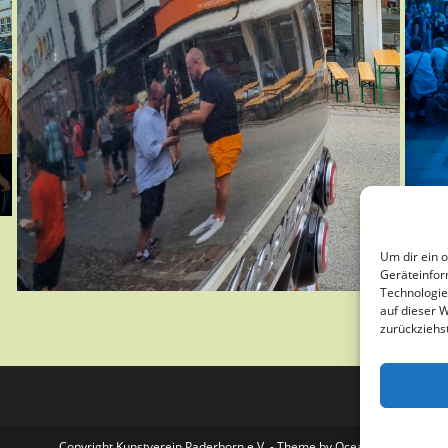
Um dir ein 
Geräteinfor
Technologie
auf dieser 
zurückziehs
Copyright Kunstverein Paderborn e.V. - Theme by OceanWP