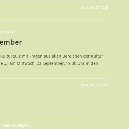
24. AUGUST 2015
URQUIZ
tember
Kulturquiz mit Fragen aus allen Bereichen der Kultur
Mode …) am Mittwoch, 23-September, 19.30 Uhr in den
24. AUGUST 2015
RQUIZ
MBER
TVEREIN SPEZIAL