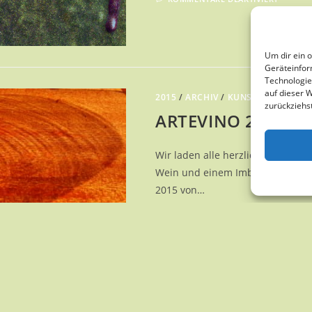
MALER
UND
WANDM
|
LARS
BREUE
Um dir ein 
Geräteinfor
Technologie
auf dieser 
2015
/
ARCHIV
/
KUNSTGENUSS
/
K
zurückziehs
ARTEVINO 2015
Wir laden alle herzlich zum Fes
Wein und einem Imbiss in den Gar
2015 von…
FÜR
KOMMENTARE DEAKTIVIERT
ARTEV
2015