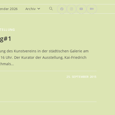
ender 2026
Archiv
Website-
Suche
umschalten
TELLUNG
ng#1
lung des Kunstvereins in der städtischen Galerie am
 Uhr. Der Kurator der Ausstellung, Kai-Friedrich
ochmals…
25. SEPTEMBER 2015
SAGE
CTING#1