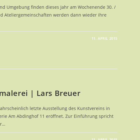
und Umgebung finden dieses Jahr am Wochenende 30. /
und Ateliergemeinschaften werden dann wieder ihre
11. APRIL 2015
E
ERS
ITAUSSTELLUNG
alerei | Lars Breuer
ahrscheinlich letzte Ausstellung des Kunstvereins in
rie Am Abdinghof 11 eröffnet. Zur Einführung spricht
er…
11. APRIL 2015