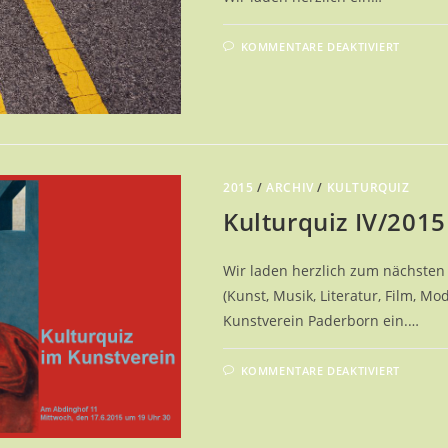
FÜR
KOMMENTARE DEAKTIVIERT
KUNST
GENUS
|
LARS
BREUE
2015
/
ARCHIV
/
KULTURQUIZ
Kulturquiz IV/2015
Wir laden herzlich zum nächsten 
(Kunst, Musik, Literatur, Film, Mo
Kunstverein Paderborn ein.…
FÜR
KOMMENTARE DEAKTIVIERT
KULTU
IV/201