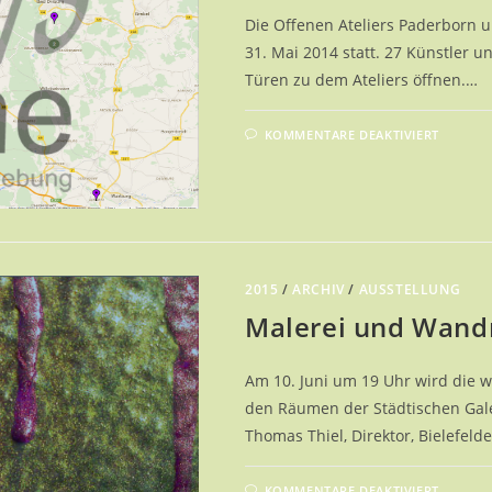
Die Offenen Ateliers Paderborn 
31. Mai 2014 statt. 27 Künstler 
Türen zu dem Ateliers öffnen.…
FÜR
KOMMENTARE DEAKTIVIERT
OFFEN
ATELI
2015
|
BEGLE
2015
/
ARCHIV
/
AUSSTELLUNG
Malerei und Wandm
Am 10. Juni um 19 Uhr wird die w
den Räumen der Städtischen Gale
Thomas Thiel, Direktor, Bielefeld
FÜR
KOMMENTARE DEAKTIVIERT