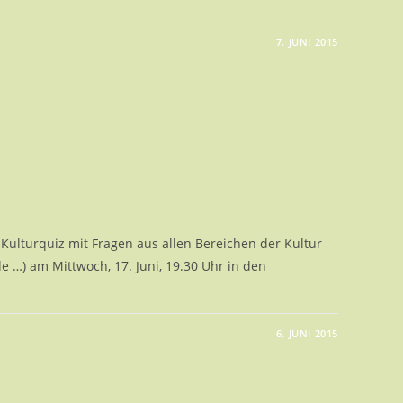
7. JUNI 2015
-
S
R
Kulturquiz mit Fragen aus allen Bereichen der Kultur
de …) am Mittwoch, 17. Juni, 19.30 Uhr in den
6. JUNI 2015
RQUIZ
5