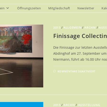
ein
Öffnungszeiten
Mitgliedschaft
Newsletter
Kal
2015
/
ALLGEMEIN
/
ARCHIV
/
AUSS
Finissage Collecti
Die Finissage zur letzten Ausstel
Abdinghof am 27. September um 16
Niermann, führt ab 16.00 Uhr n
FÜR
KOMMENTARE DEAKTIVIERT
FINIS
COLLE
2015
/
ARCHIV
/
AUSSTELLUNG