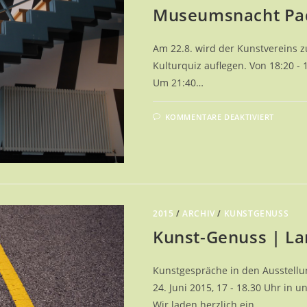
Museumsnacht Pa
Am 22.8. wird der Kunstvereins 
Kulturquiz auflegen. Von 18:20 - 
Um 21:40…
FÜR
KOMMENTARE DEAKTIVIERT
MUSE
PADE
2015
/
ARCHIV
/
KUNSTGENUSS
Kunst-Genuss | La
Kunstgespräche in den Ausstell
24. Juni 2015, 17 - 18.30 Uhr in 
Wir laden herzlich ein…