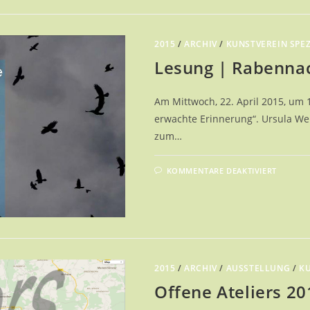
2015
/
ARCHIV
/
KUNSTVEREIN SPEZ
Lesung | Rabennac
Am Mittwoch, 22. April 2015, um 
erwachte Erinnerung“. Ursula Weil
zum…
FÜR
KOMMENTARE DEAKTIVIERT
LESUN
|
RABE
UND
BLAUE
KATZE
2015
/
ARCHIV
/
AUSSTELLUNG
/
KU
Offene Ateliers 20