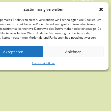
EI
Zustimmung verwalten
ALEREI
R
optimales Erlebnis zu bieten, verwenden wir Technologien wie Cookies, um
mationen zu speichern und/oder darauf zuzugreifen. Wenn du diesen
n zustimmst, können wir Daten wie das Surfverhalten oder eindeutige IDs
Website verarbeiten. Wenn du deine Zustimmung nicht erteilst oder
UNSTVEREIN SPEZIAL
t, können bestimmte Merkmale und Funktionen beeinträchtigt werden.
Akzeptieren
Ablehnen
t der Kunst und Kommunikation, zu Gesprächen, Musik,
ten der Städtischen Galerie ein. Sonntag den 21. Juni
Cookie-Richtlinie
11. APRIL 2015
INO